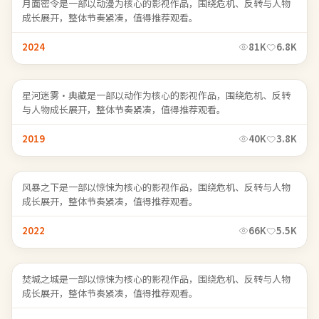
月面密令是一部以动漫为核心的影视作品，围绕危机、反转与人物
成长展开，整体节奏紧凑，值得推荐观看。
2024
81K
6.8K
星河迷雾·典藏
星河迷雾·典藏是一部以动作为核心的影视作品，围绕危机、反转
与人物成长展开，整体节奏紧凑，值得推荐观看。
2019
40K
3.8K
风暴之下
风暴之下是一部以惊悚为核心的影视作品，围绕危机、反转与人物
成长展开，整体节奏紧凑，值得推荐观看。
2022
66K
5.5K
焚城之城
焚城之城是一部以惊悚为核心的影视作品，围绕危机、反转与人物
成长展开，整体节奏紧凑，值得推荐观看。