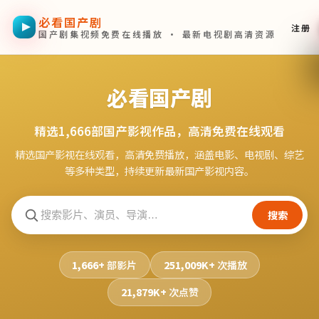
必看国产剧
跳过导航，进入正文
注册
国产剧集视频免费在线播放 · 最新电视剧高清资源
必看国产剧
精选
1,666
部国产影视作品，高清免费在线观看
精选国产影视在线观看，高清免费播放，涵盖电影、电视剧、综艺
等多种类型，持续更新最新国产影视内容。
搜索
1,666+
部影片
251,009K+
次播放
21,879K+
次点赞