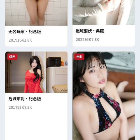
迷城潜伏·典藏
无名玩家·纪念版
2022
95K
7.8K
2019
16K
1.8K
综艺
电影
危城审判·纪念版
2017
93K
7.2K