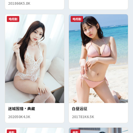
2018
66K
5.8K
电视剧
电视剧
迷城围猎·典藏
白昼远征
2020
50K
4.3K
2017
81K
6.5K
电影
电影