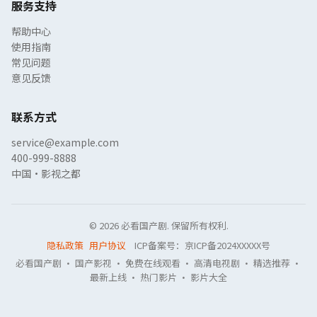
服务支持
帮助中心
使用指南
常见问题
意见反馈
联系方式
service@example.com
400-999-8888
中国·影视之都
©
2026
必看国产剧
. 保留所有权利.
隐私政策
用户协议
ICP备案号：京ICP备2024XXXXX号
必看国产剧 · 国产影视 · 免费在线观看 · 高清电视剧 · 精选推荐 ·
最新上线 · 热门影片 · 影片大全