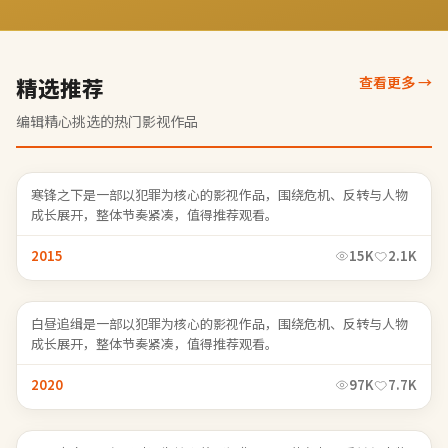
精选推荐
查看更多
→
编辑精心挑选的热门影视作品
寒锋之下
寒锋之下是一部以犯罪为核心的影视作品，围绕危机、反转与人物
成长展开，整体节奏紧凑，值得推荐观看。
2015
15K
2.1K
白昼追缉
白昼追缉是一部以犯罪为核心的影视作品，围绕危机、反转与人物
成长展开，整体节奏紧凑，值得推荐观看。
2020
97K
7.7K
月面密令