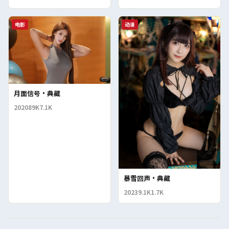
电影
动漫
月面信号·典藏
2020
89K
7.1K
暴雪回声·典藏
2023
9.1K
1.7K